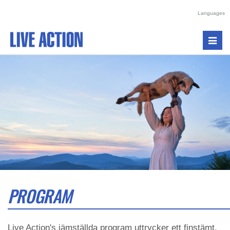
Languages
Toggl
navig
PROGRAM
Live Action's jämställda program uttrycker ett finstämt,