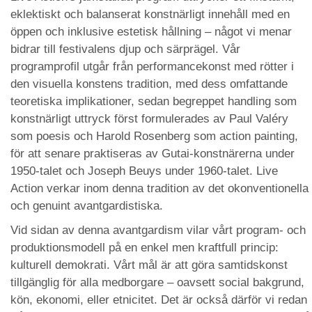
eklektiskt och balanserat konstnärligt innehåll med en
öppen och inklusive estetisk hållning – något vi menar
bidrar till festivalens djup och särprägel. Vår
programprofil utgår från performancekonst med rötter i
den visuella konstens tradition, med dess omfattande
teoretiska implikationer, sedan begreppet handling som
konstnärligt uttryck först formulerades av Paul Valéry
som poesis och Harold Rosenberg som action painting,
för att senare praktiseras av Gutai-konstnärerna under
1950-talet och Joseph Beuys under 1960-talet. Live
Action verkar inom denna tradition av det okonventionella
och genuint avantgardistiska.
Vid sidan av denna avantgardism vilar vårt program- och
produktionsmodell på en enkel men kraftfull princip:
kulturell demokrati. Vårt mål är att göra samtidskonst
tillgänglig för alla medborgare – oavsett social bakgrund,
kön, ekonomi, eller etnicitet. Det är också därför vi redan