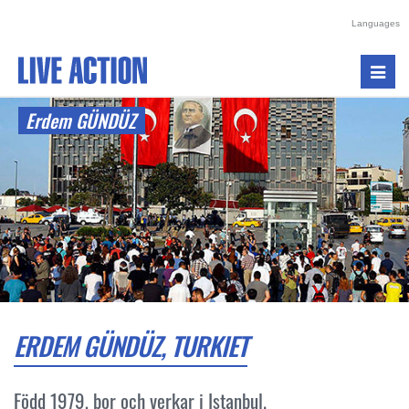
Languages
Toggl
navig
Erdem GÜNDÜZ
ERDEM GÜNDÜZ, TURKIET
Född 1979, bor och verkar i Istanbul.