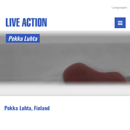
Languages
Toggl
navig
Pekka Luhta
Pekka Luhta, Finland