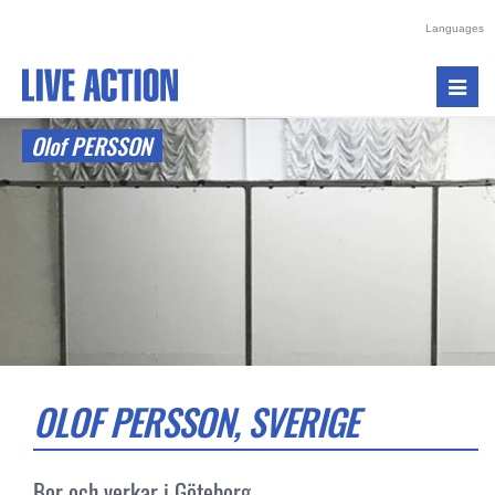
Languages
Toggl
navig
Olof PERSSON
OLOF PERSSON, SVERIGE
Bor och verkar i Göteborg.