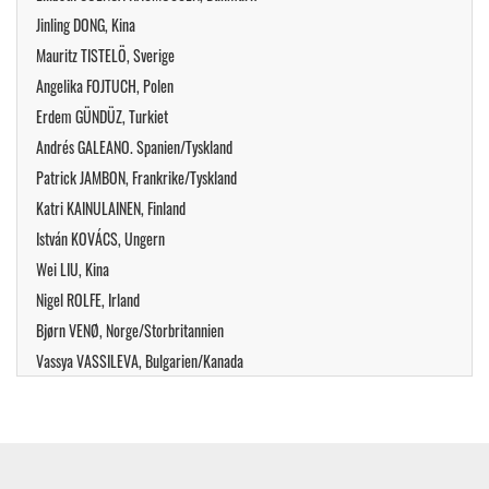
Jinling DONG, Kina
Mauritz TISTELÖ, Sverige
Angelika FOJTUCH, Polen
Erdem GÜNDÜZ, Turkiet
Andrés GALEANO. Spanien/Tyskland
Patrick JAMBON, Frankrike/Tyskland
Katri KAINULAINEN, Finland
István KOVÁCS, Ungern
Wei LIU, Kina
Nigel ROLFE, Irland
Bjørn VENØ, Norge/Storbritannien
Vassya VASSILEVA, Bulgarien/Kanada