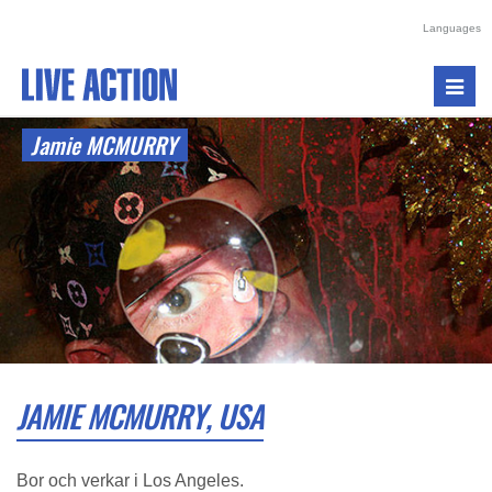
Languages
Toggl
navig
Jamie MCMURRY
JAMIE MCMURRY, USA
Bor och verkar i Los Angeles.