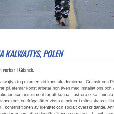
A KALWAJTYS, POLEN
h verkar i Gdansk.
alwajtys tog examen vid konstakademierna i Gdansk och Poz
rar på efemär konst arbetar hon även med installations och
tionen som instrument för att kunna illustrera olika liminala 
mancekonsten ifrågasätter vissa aspekter i människans villk
r i konstruktionen av identitet och socialt överskridande. 
sningar genom att undersöka ämnen som social kannibalism, 