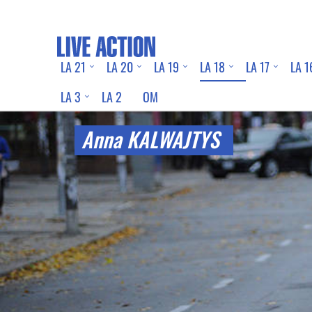
LA 21
LA 20
LA 19
LA 18
LA 17
LA 1
LA 3
LA 2
OM
Anna KALWAJTYS