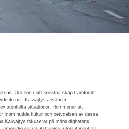
nan. Om hon i sitt konstnärskap framförallt
 videokonst. Kalwajtys använder
existentiella situationer. Hon menar att
or inom nutida kultur och betydelsen av dessa
Anna Kalwajtys fokuserar på mänsklighetens
ömesidig social utslagning, uteslutandet av