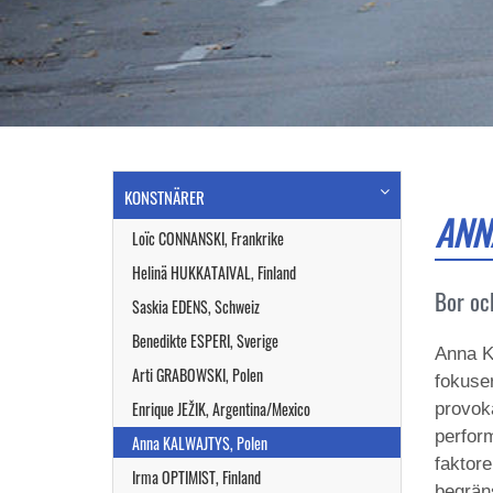
KONSTNÄRER
ANN
Loïc CONNANSKI, Frankrike
Helinä HUKKATAIVAL, Finland
Bor oc
Saskia EDENS, Schweiz
Benedikte ESPERI, Sverige
Anna K
Arti GRABOWSKI, Polen
fokuse
Enrique JEŽIK, Argentina/Mexico
provoka
perfor
Anna KALWAJTYS, Polen
faktore
Irma OPTIMIST, Finland
begrän