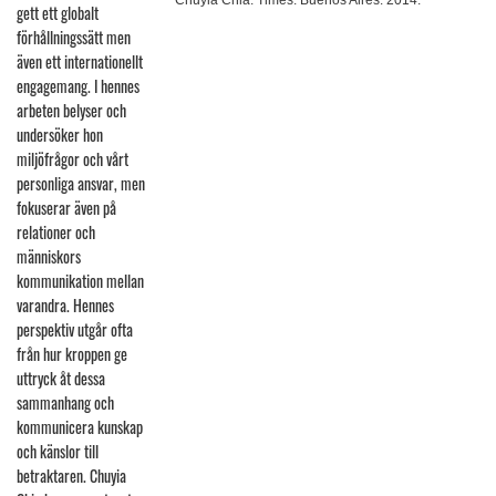
Chuyia Chia. Times. Buenos Aires. 2014.
gett ett globalt
förhållningssätt men
även ett internationellt
engagemang. I hennes
arbeten belyser och
undersöker hon
miljöfrågor och vårt
personliga ansvar, men
fokuserar även på
relationer och
människors
kommunikation mellan
varandra. Hennes
perspektiv utgår ofta
från hur kroppen ge
uttryck åt dessa
sammanhang och
kommunicera kunskap
och känslor till
betraktaren. Chuyia