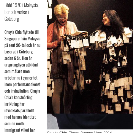
Född 1970 i Malaysia,
bor och verkar i
Göteborg
Chuyia Chia flyttade till
Singapore från Malaysia
på sent 90-tal och är nu
baserad i Göteborg
sedan 6 år. Hon är
ursprungligen utbildad
som målare men
arbetar nu i synnerhet
inom performancekonst
och instasllation. Chuyia
Chia's konstnärling
inriktning har
utvecklats parallellt
med hennes identitet
som en multi-
immigrant vilket har