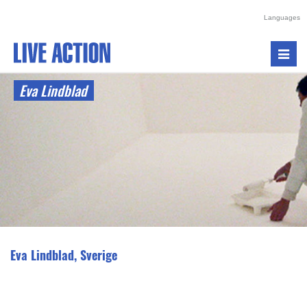
Languages
Toggl
navig
Eva Lindblad
Eva Lindblad, Sverige