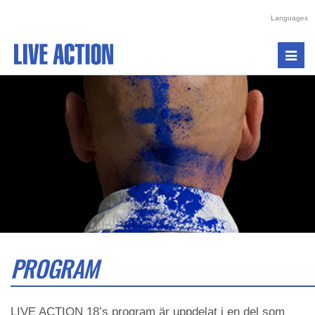
Languages
Toggl
navig
PROGRAM
LIVE ACTION 18’s program är uppdelat i en del som